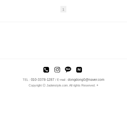
1
010-3378-1287
dongdong0@naver.com
TEL :
/ E-mail :
+
Copyright ⓒ Jadenstyle.com. All rights Reserved.